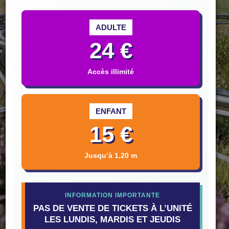
ADULTE
Les lundis, mardis et
24 €
jeudis - NO LIMLIT
Accès illimité
En savoir +
ENFANT
15 €
Jusqu’à 1,20 m
INFORMATION IMPORTANTE
PAS DE VENTE DE TICKETS À L’UNITÉ
LES LUNDIS, MARDIS ET JEUDIS