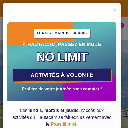
CONDITIONS D'OUVERTURE
×
INFORMATIONS PRATIQUES
ACTIVITÉS
La Zippy bike
Horaires et ouvertures
LUNDIS · MARDIS · JEUDIS
La Mountain luge
Location de matériel
À HAUTACAM, PASSEZ EN MODE
Le Tubing
Accès à la station
NO LIMIT
Le Jump
Où se loger ?
Trottinette-électrique
Contactez-nous !
ACTIVITÉS À VOLONTÉ
L'Explor'Games
Profitez de votre journée sans compter !
Le Déval'kart
Mini quad
Les
lundis, mardis et jeudis
, l’accès aux
activités du Hautacam se fait exclusivement avec
le
Pass Illimité
.