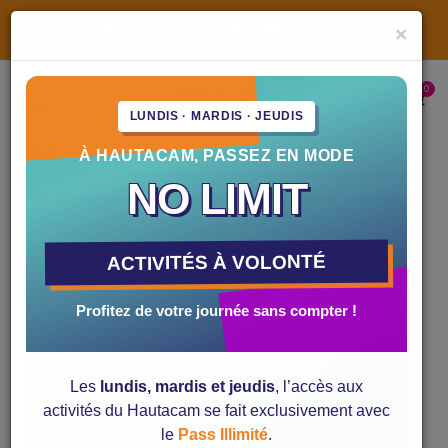
CONDITIONS D'OUVERTURE
×
INFORMATIONS PRATIQUES
ACTIVITÉS
La Zippy bike
Horaires et ouvertures
LUNDIS · MARDIS · JEUDIS
La Mountain luge
Location de matériel
MINI QUAD
À HAUTACAM, PASSEZ EN MODE
Le Tubing
Accès à la station
NO LIMIT
Le Jump
Où se loger ?
Trottinette-électrique
Contactez-nous !
ACTIVITÉS À VOLONTÉ
L'Explor'Games
Profitez de votre journée sans compter !
Le Déval'kart
Mini quad
Les
lundis, mardis et jeudis
, l’accès aux
activités du Hautacam se fait exclusivement avec
le
Pass Illimité
.