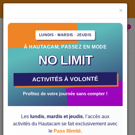
CONDITIONS D'OUVERTURE
×
INFORMATIONS PRATIQUES
ACTIVITÉS
La Zippy bike
Horaires et ouvertures
LUNDIS · MARDIS · JEUDIS
La Mountain luge
Location de matériel
LA MOUNTAIN LUGE
À HAUTACAM, PASSEZ EN MODE
Le Tubing
Accès à la station
NO LIMIT
Le Jump
Où se loger ?
Trottinette-électrique
Contactez-nous !
ACTIVITÉS À VOLONTÉ
L'Explor'Games
Profitez de votre journée sans compter !
Le Déval'kart
Mini quad
Les
lundis, mardis et jeudis
, l’accès aux
activités du Hautacam se fait exclusivement avec
le
Pass Illimité
.