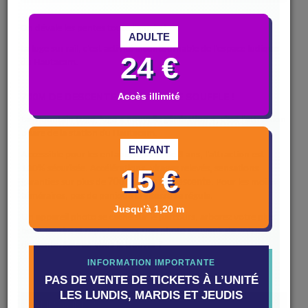
On dévale les pentes toute l'année !
ADULTE
La luge sur rail, c'est activité incontournable de l'espace ludique
24 €
du Hautacam.
700M DE DESCENTE À COUPER LE SOUFFLE !
Accès illimité
La Mountain Luge, luge « nouvelle génération », c'est l'attraction
phare de la station du Hautacam.
ENFANT
Accessible pour les enfants à partir de 3 ans, l'attraction est
100% sécurisée. Accélérations, virages relevés, sensations
15 €
garanties sur plus de
700 mètres de descente
. Pour les moins
téméraires, pas de panique la vitesse se régule.
Jusqu’à 1,20 m
Un appareil photo se cache sur le parcours, arborez votre plus
beau sourire et repartez avec une photo souvenir de votre
descente. Saurez-vous le trouver ?
INFORMATION IMPORTANTE
PAS DE VENTE DE TICKETS À L’UNITÉ
LES LUNDIS, MARDIS ET JEUDIS
TARIFS & INFOS