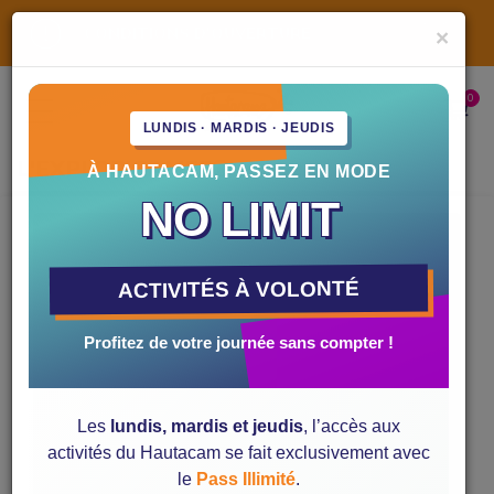
CONDITIONS D'OUVERTURE
×
INFORMATIONS PRATIQUES
ACTIVITÉS
La Zippy bike
Horaires et ouvertures
LUNDIS · MARDIS · JEUDIS
La Mountain luge
Location de matériel
L'EXPLOR'GAMES®
À HAUTACAM, PASSEZ EN MODE
Le Tubing
Accès à la station
NO LIMIT
Le Jump
Où se loger ?
Trottinette-électrique
Contactez-nous !
ACTIVITÉS À VOLONTÉ
L'Explor'Games
Profitez de votre journée sans compter !
Le Déval'kart
Mini quad
Les
lundis, mardis et jeudis
, l’accès aux
activités du Hautacam se fait exclusivement avec
le
Pass Illimité
.