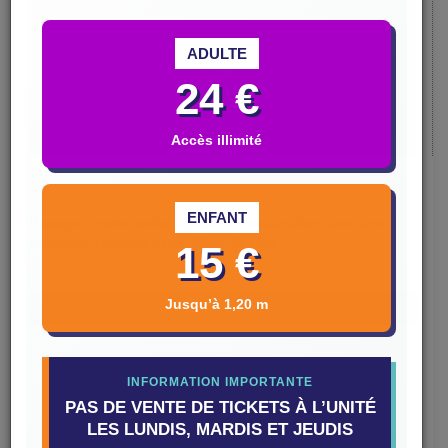
ADULTE
24 €
Accès illimité
ENFANT
Rejoignez notre petite équipe de restauration dans une
ambiance familiale et un décor de rêve.
15 €
Jusqu’à 1,20 m
Consultez nos offres
INFORMATION IMPORTANTE
PAS DE VENTE DE TICKETS À L’UNITÉ
LES LUNDIS, MARDIS ET JEUDIS