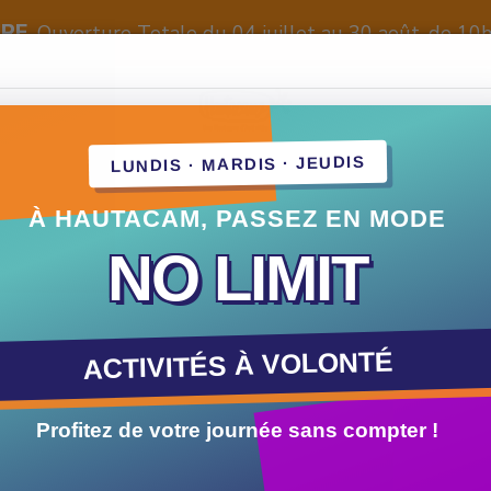
URE
Ouverture Totale du 04 juillet au 30 août, de 10
LUNDIS · MARDIS · JEUDIS
À HAUTACAM, PASSEZ EN MODE
NO LIMIT
ACTIVITÉS À VOLONTÉ
Profitez de votre journée sans compter !