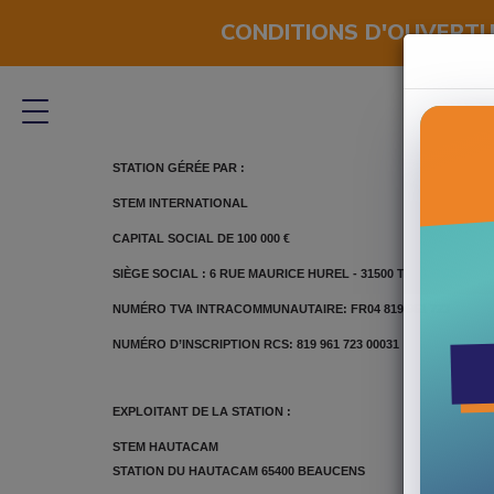
CONDITIONS D'OUVERT
INFORMATIONS PRATIQUES
ACTIVITÉS
La Zippy bike
Horaires et ouvertures
La Mountain luge
Location de matériel
STATION GÉRÉE PAR :
Le Tubing
Accès à la station
STEM INTERNATIONAL
Le Jump
Où se loger ?
CAPITAL SOCIAL DE 100 000 €
Trottinette-électrique
Contactez-nous !
SIÈGE SOCIAL : 6 RUE MAURICE HUREL - 31500 TOULOUSE
NUMÉRO TVA INTRACOMMUNAUTAIRE: FR04 819 961 723
L'Explor'Games
NUMÉRO D’INSCRIPTION RCS: 819 961 723 00031
Le Déval'kart
Mini quad
EXPLOITANT DE LA STATION :
STEM HAUTACAM
STATION DU HAUTACAM 65400 BEAUCENS