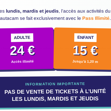
es
lundis, mardis et jeudis
, l’accès aux activités du
autacam se fait exclusivement avec le
Pass Illimité
.
ADULTE
ENFANT
24 €
15 €
à l’ensemble des titres d’accès permettant l’utilisation des activités gérées par l’exploitant 
Jusqu’à 1,20 m
Accès illimité
INFORMATION IMPORTANTE
PAS DE VENTE DE TICKETS À L’UNITÉ
LES LUNDIS, MARDIS ET JEUDIS
titre d’accès auprès de l’exploitant, des présentes conditions générales de vente et d’utilisa