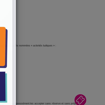
suivantes, ci-après nommées « activités ludiques » :
tion et déclare expressément les accepter sans réserve et sans préjudice