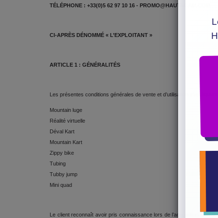
TÉLÉPHONE : +33(0)5 62 97 10 16 - PROMO@HAUTACAM.COM
L
H
CI-APRÈS DÉNOMMÉ « L’EXPLOITANT »
ARTICLE 1 : GÉNÉRALITÉS
Les présentes conditions générales de vente et d’utilisation s’appliquent 
Mountain luge
Réalité virtuelle
Déval Kart
Mountain Kart
Zippy bike
Tubing
Tubby jump
Mini quad
Le client reconnaît avoir pris connaissance lors de l’acquisition d’un 